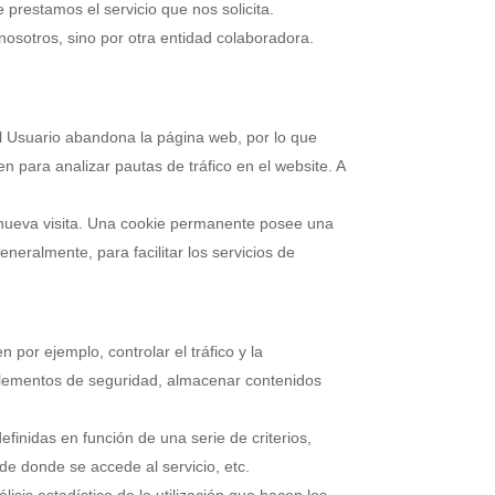
prestamos el servicio que nos solicita.
osotros, sino por otra entidad colaboradora.
 Usuario abandona la página web, por lo que
 para analizar pautas de tráfico en el website. A
 nueva visita. Una cookie permanente posee una
neralmente, para facilitar los servicios de
por ejemplo, controlar el tráfico y la
 elementos de seguridad, almacenar contenidos
finidas en función de una serie de criterios,
sde donde se accede al servicio, etc.
isis estadístico de la utilización que hacen los