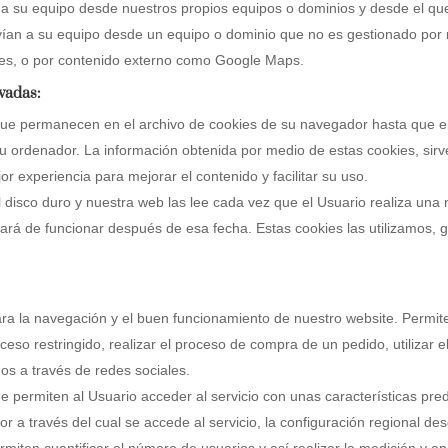
 su equipo desde nuestros propios equipos o dominios y desde el que 
ían a su equipo desde un equipo o dominio que no es gestionado por n
les, o por contenido externo como Google Maps.
vadas:
ue permanecen en el archivo de cookies de su navegador hasta que el
u ordenador. La información obtenida por medio de estas cookies, sirven
or experiencia para mejorar el contenido y facilitar su uso.
disco duro y nuestra web las lee cada vez que el Usuario realiza una
rá de funcionar después de esa fecha. Estas cookies las utilizamos, ge
a la navegación y el buen funcionamiento de nuestro website. Permiten 
eso restringido, realizar el proceso de compra de un pedido, utilizar
os a través de redes sociales.
 permiten al Usuario acceder al servicio con unas características prede
r a través del cual se accede al servicio, la configuración regional de
iten cuantificar el número de usuarios y así realizar la medición y anál