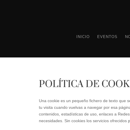
INICIO
EVENTOS
N
POLÍTICA DE COOK
Una cookie es un pequeño fichero de texto que s
tu visita cuando vuelvas a navegar por esa págin
contenidos, estadísticas de uso, enlaces a Redes S
necesidades. Sin cookies los servicios ofrecido