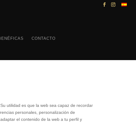
BENÉFICAS
CONTACTO
Su utilidad es que la web sea capaz de recordar
erencias personales, personalización de
adaptar el contenido de la web a tu perfil y