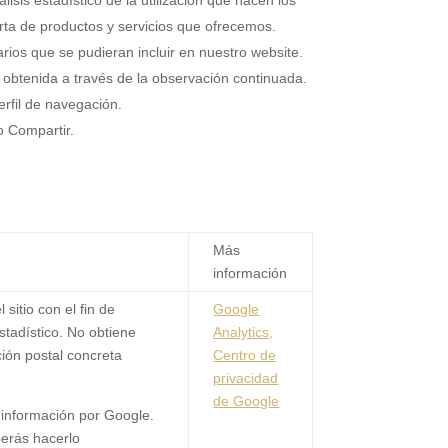
erta de productos y servicios que ofrecemos.
arios que se pudieran incluir en nuestro website.
obtenida a través de la observación continuada.
erfil de navegación.
o Compartir.
Más
información
sitio con el fin de
Google
estadístico. No obtiene
Analytics,
ción postal concreta
Centro de
privacidad
de Google
tu información por Google.
berás hacerlo