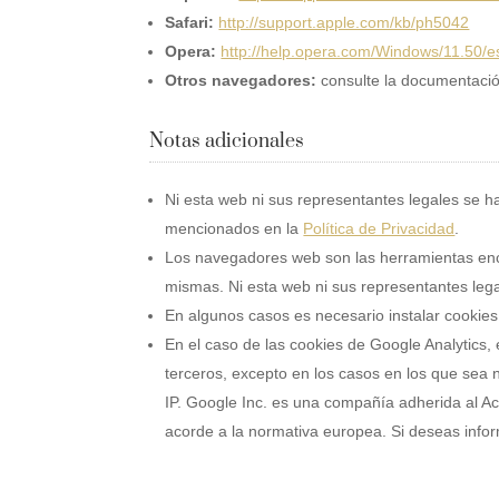
Safari:
http://support.apple.com/kb/ph5042
Opera:
http://help.opera.com/Windows/11.50/e
Otros navegadores:
consulte la documentació
Notas adicionales
Ni esta web ni sus representantes legales se ha
mencionados en la
Política de Privacidad
.
Los navegadores web son las herramientas enca
mismas. Ni esta web ni sus representantes leg
En algunos casos es necesario instalar cookies
En el caso de las cookies de Google Analytics
terceros, excepto en los casos en los que sea 
IP. Google Inc. es una compañía adherida al Ac
acorde a la normativa europea. Si deseas info