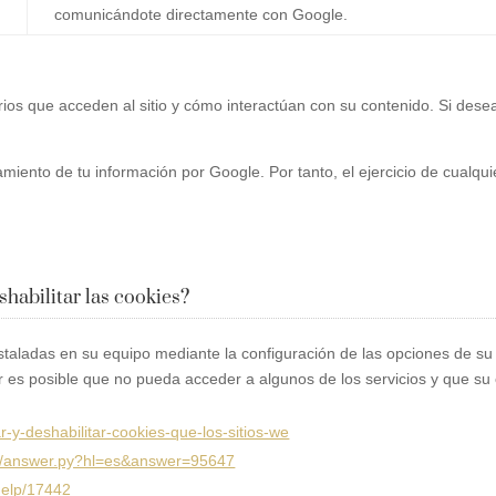
comunicándote directamente con Google.
ios que acceden al sitio y cómo interactúan con su contenido. Si des
ratamiento de tu información por Google. Por tanto, el ejercicio de cual
habilitar las cookies?
instaladas en su equipo mediante la configuración de las opciones de s
r es posible que no pueda acceder a algunos de los servicios y que su
tar-y-deshabilitar-cookies-que-los-sitios-we
in/answer.py?hl=es&answer=95647
help/17442